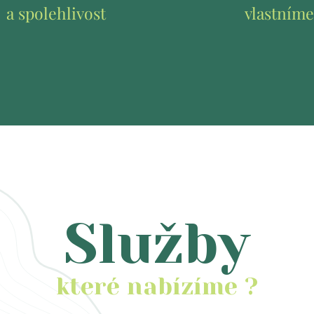
a spolehlivost
vlastním
Služby
které nabízíme ?