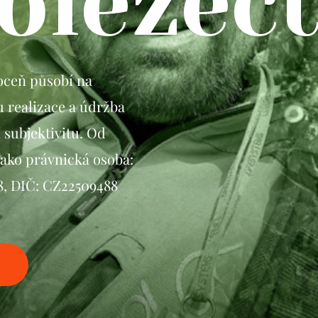
olezect
Frézování pařezů
Realizace zahrad
hoceň působí na
 realizace a údržba
 subjektivitu. Od
jako právnická osoba:
88, DIČ: CZ22509488