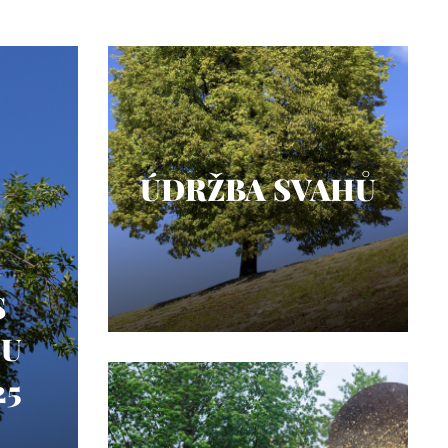
ÚDRŽBA SVAHŮ
S
OU
25