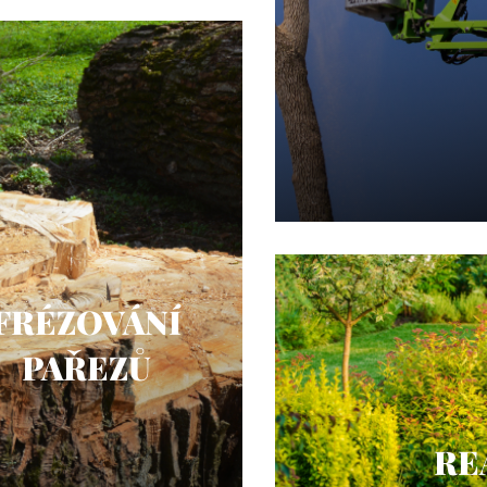
FRÉZOVÁNÍ
PAŘEZŮ
RE