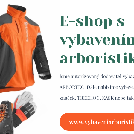
E-shop s
vybavení
arboristi
Jsme autorizovaný dodavatel vybav
ARBORTEC. Dále nabízíme vybavení
značek, TREEHOG, KASK nebo ta
www.vybaveniarboristik