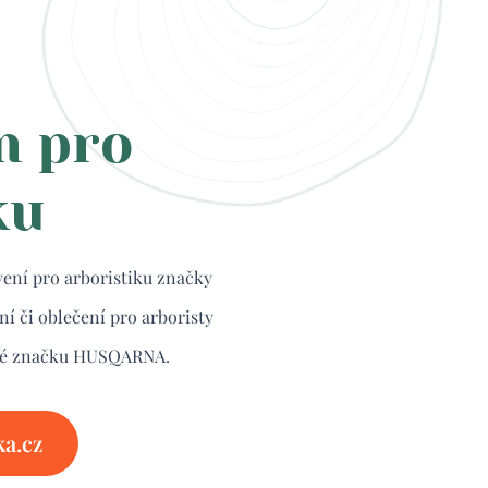
m pro
ku
ení pro arboristiku značky
 či oblečení pro arboristy
ké značku HUSQARNA.
a.cz