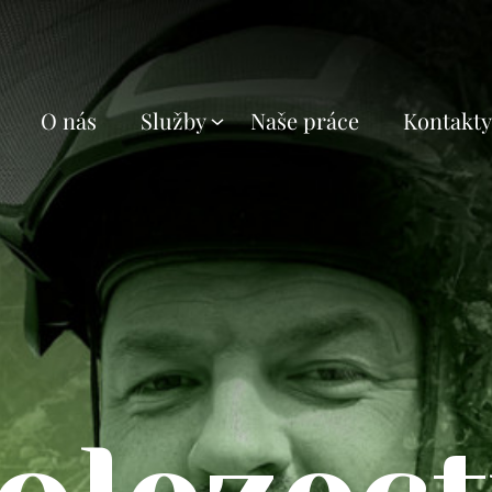
O nás
Služby
Naše práce
Kontakty
Rizikové kácení stromů
Práce s plošinou Spyder 25
Údržba svahů
Štěpkování
Ošetřování stromů