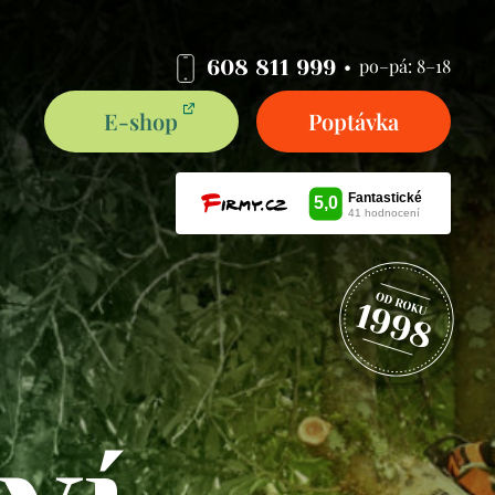
po–pá: 8–18
608 811 999
E-shop
Poptávka