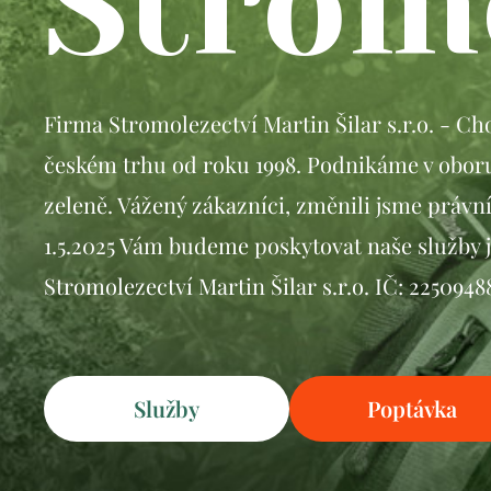
Strom
Firma Stromolezectví Martin Šilar s.r.o. - C
českém trhu od roku 1998. Podnikáme v oboru
zeleně. Vážený zákazníci, změnili jsme právní
1.5.2025 Vám budeme poskytovat naše služby 
Stromolezectví Martin Šilar s.r.o. IČ: 225094
Služby
Poptávka