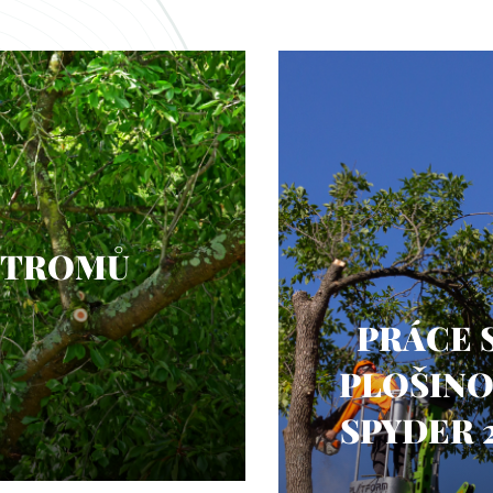
 STROMŮ
PRÁCE 
PLOŠIN
SPYDER 